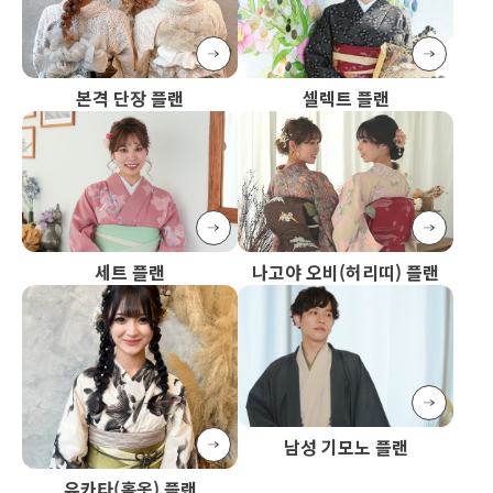
본격 단장 플랜
셀렉트 플랜
세트 플랜
나고야 오비(허리띠) 플랜
남성 기모노 플랜
유카타(홑옷) 플랜