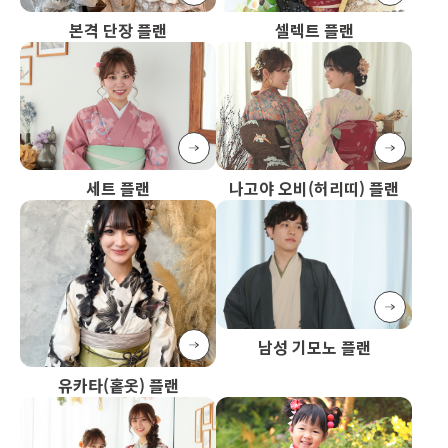
본격 단장 플랜
셀렉트 플랜
세트 플랜
나고야 오비(허리띠) 플랜
남성 기모노 플랜
유카타(홑옷) 플랜