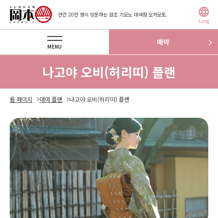
연간 20만 명이 방문하는 원조 기모노 대여점 오카모토.
Lang
예약
MENU
나고야 오비(허리띠) 플랜
톱 페이지
대여 플랜
나고야 오비(허리띠) 플랜