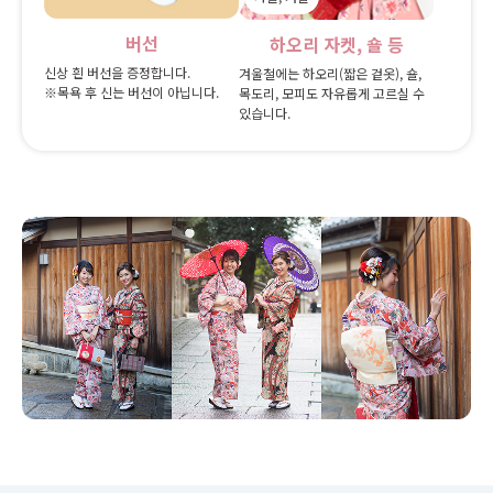
버선
하오리 자켓, 숄 등
신상 흰 버선을 증정합니다.
겨울철에는 하오리(짧은 겉옷), 숄,
※목욕 후 신는 버선이 아닙니다.
목도리, 모피도 자유롭게 고르실 수
있습니다.