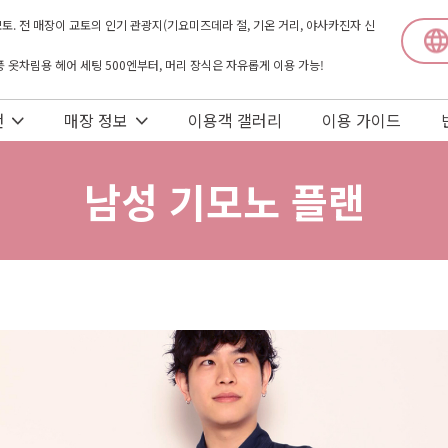
토. 전 매장이 교토의 인기 관광지(기요미즈데라 절, 기온 거리, 야사카진자 신
본풍 옷차림용 헤어 세팅 500엔부터, 머리 장식은 자유롭게 이용 가능!
랜
매장 정보
이용객 갤러리
이용 가이드
남성 기모노 플랜