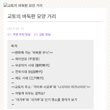
교토의 바둑판 모양 거리
2026-06-15
주변 추천 정보
교토 정보
목차
==변화해 가는 ‘바둑판 무늬’==
헤이안쿄 (平安京)
무로마치 시대 (室町時代)
전국시대 (戦国時代)
에도 시대 (江戸時代)
==교토의 주소: ‘가미루·시모루’와 ‘니시이리·히가시이리’==
어떻게 외우는 걸까요?
‘아가루’와 ‘사가루’로 인기 명소를 찾아가 보기