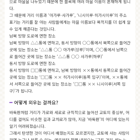
으로 마을을 나누었기 때문에 한 블록에 여러 마을 이름이 혼재하게 됩니
다.
그 때문에 거리 이름과 ‘아가루·사가루’, ‘니시이루·히가시이루’의 주소
표기는 거리를 잘 아는 사람들에게는 마을 이름보다 목적지를 더 쉽게 알
수 있게 해준다는 것입니다.
남북 방향 도로에 면한 장소
남북 방향의 △△통에 면하고, 동서 방향의 ○○통에서 북쪽으로 들어간
곳에 있는 장소는 ‘△△통 ○○ 아가루(상루)’이며, ○○통에서 남쪽으
로 들어간 곳에 있는 장소는 ‘△△통 ○○ 사가루(하루)’
동서 방향 도로에 면한 장소
동서 방향의 □□통에 면하고, 남북 방향의 ××통에서 동쪽으로 들어간
곳에 있는 장소는 ‘□□통 ×× 히가시이루(동쪽 입구)’이며, ××통에
서 서쪽으로 들어간 곳에 있는 장소는 ‘□□통 ×× 니시이루(서쪽 입
구)’가 됩니다.
어떻게 외우는 걸까요?
바둑판처럼 거리가 가로와 세로로 규칙적으로 늘어선 교토의 중심부, 어
디를 걸어도 비슷한 길과 교차로가 많아, 지금 ‘바둑판’의 어디에 있는지
알기 어려워졌습니다.
그래서 탄생한 것이 어디서 배웠는지도 모르겠지만, 교토에 사는 사람이
라면 누구나 부를 수 있는, 예로부터 전해 내려오는 ‘교토 거리 세는 노