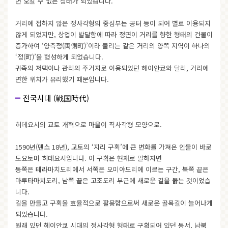
면 오갈 수 없는 상태가 되었습니다.
거리에 접하지 않은 정사각형의 중심부는 공터 등이 되어 별로 이용되지
않게 되었지만, 상업이 발달함에 따라 정면이 거리를 향한 형태의 건물이
증가하여 ‘양측정(両側町)’이라 불리는 같은 거리의 양쪽 지역이 하나의
‘정(町)’을 형성하게 되었습니다.
귀족의 저택이나 관리의 주거지로 이용되었던 헤이안쿄와 달리, 거리에
면한 위치가 유리했기 때문입니다.
전국시대 (戦国時代)
히데요시의 교토 개혁으로 마을이 직사각형 모양으로.
1590년(덴쇼 18년), 교토의 ‘지리 구획’에 큰 변화를 가져온 인물이 바로
도요토미 히데요시입니다. 이 구획은 현재로 말하자면
동쪽은 테라마치도리에서 서쪽은 오미야도리에 이르는 구간, 북쪽 끝은
마루타마치도리, 남쪽 끝은 고조도리 부근에 새로운 길을 뚫는 것이었습
니다.
길을 만들고 구획을 효율적으로 활용함으로써 새로운 골목길이 늘어나게
되었습니다.
원래 있던 헤이안쿄 시대의 정사각형 형태로 구획되어 있던 동서, 남북