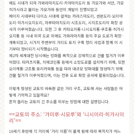
에도 시대가 되자 가와라마치도리·키야마치도리 등 가모가와 서안, 가모
히가시라고 불리는 가모가와 동안의 개발이 진행되었고
메이지 시대부터 다이쇼 시대에 걸쳐는 카라스마도리, 센본도리·오미야
도리·히가시오지도리, 마루타마치도리·시조도리, 시치조도리의 확장 공
사가 이루어졌습니다. 또한 그 후 키타오지통·니시오지통·쿠조통·히가시
오지통 등 시내 외곽 도로 외에도 가와라마치통 등의 주요 도로가 확장·
개축되었고, 시가지 주변부의 거리도 토지 구획 정리 사업과 함께 이 시
기부터 정비되기 시작했습니다.
제2차 세계대전 당시에는 방화를 목적으로 강제적으로 건물 철거가 이루
어졌다. 타카츠지통, 치에코인통 등에서 소방도로를 설치하기 위해, 또한
오이케통·고조통·호리카와통 등을 따라 대규모 방화대를 형성하기 위해
건물 철거가 이루어졌으며, 이는 전후 도로 확장 공사에 활용되었습니다.
이렇게 형성된 교토의 바둑판 같은 거리 구조, 교토에 사는 사람들은 어
떻게 기억하고 있을까요?
흔히 들리는 교토의 긴 주소를 외우는 방법에 대한 설명입니다.
==교토의 주소: ‘가미루·시모루’와 ‘니시이리·히가시이
리’==
10세기 후반에 각 거리에 ‘거리 이름’이 붙게 됨에 따라 목적지가 어느