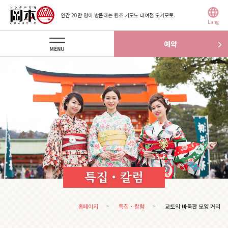
연간 20만 명이 방문하는 원조 기모노 대여점 오카모토.
Lang
예약
MENU
특집・칼럼
홈페이지
특집・칼럼
교토의 바둑판 모양 거리