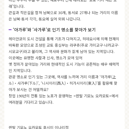
래’입니다.
큰길과 작은길을 합쳐 남북으로 30개, 동서로 27개나 되는 거리의 이름
은 남북·동서 각각, 동요에 실어 외워 나갑니다.
‘아가루’와 ‘사가루’로 인기 명소를 찾아가 보기
헤이안쿄의 도시 건설을 통해 기초가 다져지고, 히데요시에 의해 현재의
바둑판 모양으로 조성된 교토 중심부는 라쿠츄(주로 가미교구·나카교구·
시모교구)라고 불리며, 그 역사와 문화가 짙게 남아 있는 지역입니다.
이곳에는 유명한 사찰과 신사, 명소가 모여 있어
옛 정취가 살아있는 거리와 현대적인 도시 기능이 공존하는 매우 매력적
인 지역입니다.
관광 명소로 인기 있는 그곳에, 역사를 느끼며 거리 이름과 ‘아가루(上
ル)・사가루(下ル)’, ‘니시이리(西入)・히가시이리(東入)’를 활용해 찾
아가 보시는 건 어떨까요?
창업 190년의 전통 있는 노포가 운영하는
<렌탈 기모노 오카모토>
에서
여러분을 기다리고 있습니다.
렌탈 기모노 오카모토 후시미 이나리점