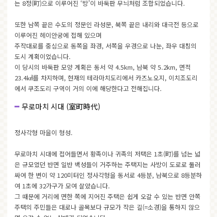
는 8정(町)으로 이루어진 ‘방’이 바둑판 무늬처럼 조합되었습니다.
또한 남쪽 끝은 수도의 정문인 라성문, 북쪽 끝은 내리와 대극전 등으로
이루어진 헤이안궁에 접해 있으며
주작대로를 중심으로 동쪽을 좌경, 서쪽을 우경으로 나눈, 좌우 대칭의
도시 계획이었습니다.
이 당시의 바둑판 모양 계획은 동서 약 4.5km, 남북 약 5.2km, 면적
23.4㎢를 차지하며, 현재의 테라마치도리에서 카즈노오지, 이치조도리
에서 쿠조도리 구역이 거의 이에 해당한다고 전해집니다.
무로마치 시대 (室町時代)
정사각형 마을이 형성.
무로마치 시대에 접어들면서 황족이나 귀족의 저택은 1초(町)를 넘는 넓
은 규모였던 반면 일반 백성들이 거주하는 주택지는 사방이 도로로 둘러
싸여 한 변이 약 120미터인 정사각형을 동서로 4등분, 남북으로 8등분하
여 1초에 32가구가 모여 살았습니다.
그 때문에 거리에 면한 쪽에 지어진 주택은 쉽게 오갈 수 있는 반면 안쪽
주택의 주민들은 대로나 골목보다 규모가 작은 길(=소경)을 통하지 않으