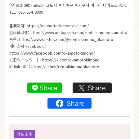
(우)612-0807 교토부 교토시 후시미구 후카쿠사 이나리 나카노초 45-1
TEL: 075-634-8900
홈페이지:
https://okamoto-kimono-kr.com/
인스타그램:
https://www.instagram.com/rentalkimonookamoto/
틱톡:
https://www.tiktok.com/@rentalkimono_okamoto
페이스북 Facebook :
https://www.facebook.com/okamotokimono/
X(旧ツイッター)：
https://x.com/okamotokimono
lit.link URL:
https://lit.link/rentalkimonookamoto
점포 소개