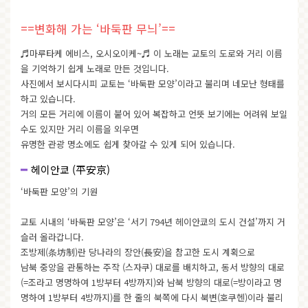
==변화해 가는 ‘바둑판 무늬’==
♬마루타케 에비스, 오시오이케~♬ 이 노래는 교토의 도로와 거리 이름
을 기억하기 쉽게 노래로 만든 것입니다.
사진에서 보시다시피 교토는 ‘바둑판 모양’이라고 불리며 네모난 형태를
하고 있습니다.
거의 모든 거리에 이름이 붙어 있어 복잡하고 언뜻 보기에는 어려워 보일
수도 있지만 거리 이름을 외우면
유명한 관광 명소에도 쉽게 찾아갈 수 있게 되어 있습니다.
헤이안쿄 (平安京)
‘바둑판 모양’의 기원
교토 시내의 ‘바둑판 모양’은 ‘서기 794년 헤이안쿄의 도시 건설’까지 거
슬러 올라갑니다.
조방제(条坊制)란 당나라의 장안(長安)을 참고한 도시 계획으로
남북 중앙을 관통하는 주작 (스자쿠) 대로를 배치하고, 동서 방향의 대로
(=조라고 명명하여 1방부터 4방까지)와 남북 방향의 대로(=방이라고 명
명하여 1방부터 4방까지)를 한 줄의 북쪽에 다시 북변(호쿠헨)이라 불리