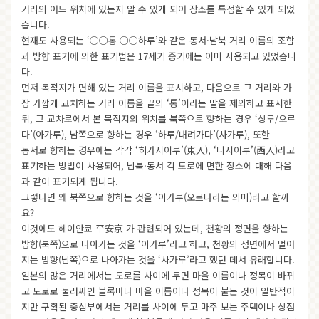
거리의 어느 위치에 있는지 알 수 있게 되어 장소를 특정할 수 있게 되었
습니다.
현재도 사용되는 ‘○○통 ○○하루’와 같은 동서·남북 거리 이름의 조합
과 방향 표기에 의한 표기법은 17세기 중기에는 이미 사용되고 있었습니
다.
먼저 목적지가 면해 있는 거리 이름을 표시하고, 다음으로 그 거리와 가
장 가깝게 교차하는 거리 이름을 끝의 ‘통’이라는 말을 제외하고 표시한
뒤, 그 교차로에서 본 목적지의 위치를 북쪽으로 향하는 경우 ‘상루/오르
다’(아가루), 남쪽으로 향하는 경우 ‘하루/내려가다’(사가루), 또한
동서로 향하는 경우에는 각각 ‘히가시이루’(東入), ‘니시이루’(西入)라고
표기하는 방법이 사용되어, 남북·동서 각 도로에 면한 장소에 대해 다음
과 같이 표기되게 됩니다.
그렇다면 왜 북쪽으로 향하는 것을 ‘아가루(오르다라는 의미)라고 할까
요?
이것에도 헤이안쿄 平安京 가 관련되어 있는데, 천황의 정면을 향하는
방향(북쪽)으로 나아가는 것을 ‘아가루’라고 하고, 천황의 정면에서 멀어
지는 방향(남쪽)으로 나아가는 것을 ‘사가루’라고 했던 데서 유래합니다.
일본의 많은 거리에서는 도로를 사이에 두면 마을 이름이나 정목이 바뀌
고 도로로 둘러싸인 블록마다 마을 이름이나 정목이 붙는 것이 일반적이
지만 구획된 중심부에서는 거리를 사이에 두고 마주 보는 주택이나 상점