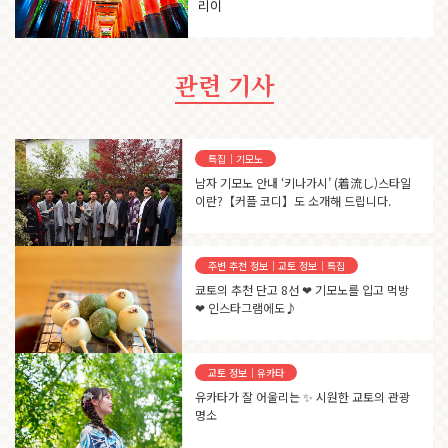
리이
관련 기사
특집｜기모노
남자 기모노 안내 ‘키나가시’ (着流し)스타일
이란?【커플 코디】도 소개해 드립니다.
주변 추천 정보｜교토 정보｜특집
쿄토의 추천 단고 8선 ❤ 기모노를 입고 먹방
❤ 인스타그램에도♪
교토 정보｜유카타
유카타가 잘 어울리는 ✨ 시원한 교토의 관광
명소