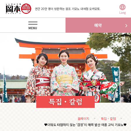
연간 20만 명이 방문하는 원조 기모노 대여점 오카모토.
Lang
예약
MENU
특집・칼럼
홈페이지
특집・칼럼
♥더워도 타협하지 않는 ‘검정’의 매력 발산 여름 고딕 기모노♥