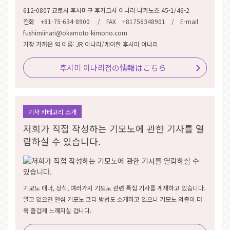
612-0807 교토시 후시미구 후카크사 이나리 나카노쵸 45-1/46-2
전화 +81-75-634-8900 / FAX +81756348901 / E-mail
fushimiinari@okamoto-kimono.com
가장 가까운 역 이름: JR 이나리/케이한 후시미 이나리
후시미 이나리점の情報はこちら
기사 카테고리 소개
저희가 직접 작성하는 기모노에 관한 기사를 열
람하실 수 있습니다.
기모노 매너, 상식, 여러가지 기모노 관련 특집 기사를 게재하고 있습니다.
알고 있으면 안심 기모노 코디 방법도 소개하고 있으니 기모노 외출이 더
욱 즐겁게 느껴지실 겁니다.