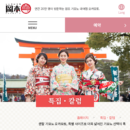
연간 20만 명이 방문하는 원조 기모노 대여점 오카모토.
Lang
예약
MENU
특집・칼럼
홈페이지
특집・칼럼
렌탈 기모노 오카모토, 특별 사이즈로 더욱 넓어진 기모노 선택의 폭