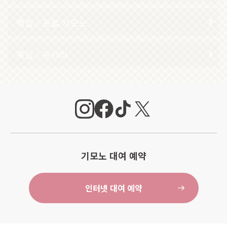
특집｜포멀 기모노
특집｜유카타
기모노 대여 예약
인터넷 대여 예약