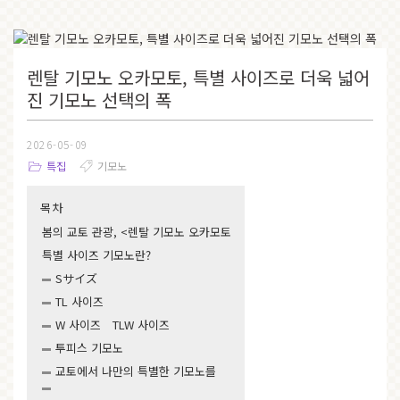
렌탈 기모노 오카모토, 특별 사이즈로 더욱 넓어
진 기모노 선택의 폭
2026-05-09
특집
기모노
목차
봄의 교토 관광, <렌탈 기모노 오카모토
특별 사이즈 기모노란?
Sサイズ
TL 사이즈
W 사이즈 TLW 사이즈
투피스 기모노
교토에서 나만의 특별한 기모노를