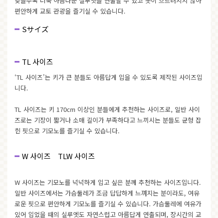
맞을수록 더욱 아름다운 실루엣을 연출할 수 있고 옷이 흐트러지지 않아
편안하게 교토 관광을 즐기실 수 있습니다.
Sサイズ
TL 사이즈
‘TL 사이즈’는 키가 큰 분들도 아름답게 입을 수 있도록 제작된 사이즈입
니다.
TL 사이즈는 키 170cm 이상인 분들에게 추천하는 사이즈로, 일반 사이
즈로는 기장이 짧거나 소매 길이가 부족하다고 느끼시는 분들도 균형 잡
힌 핏으로 기모노를 즐기실 수 있습니다.
W 사이즈 TLW 사이즈
W 사이즈는 기모노를 넉넉하게 입고 싶은 분께 추천하는 사이즈입니다.
일반 사이즈에서는 가슴둘레가 조금 답답하게 느껴지는 분이라도, 여유
로운 핏으로 편안하게 기모노를 즐기실 수 있습니다. 가슴둘레에 여유가
있어 입었을 때의 실루엣도 자연스럽고 아름답게 연출되며, 장시간의 교