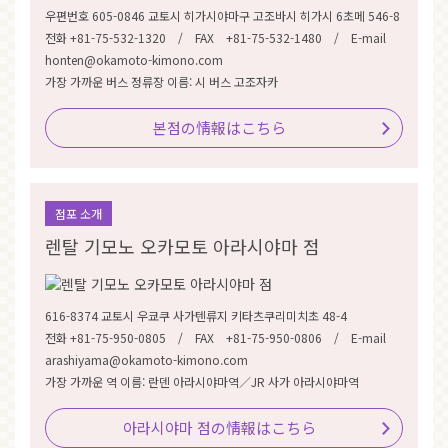
우편번호 605-0846 교토시 히가시야마구 고조바시 히가시 6초메 546-8
전화 +81-75-532-1320 / FAX +81-75-532-1480 / E-mail
honten@okamoto-kimono.com
가장 가까운 버스 정류장 이름: 시 버스 고조자카
본점の情報はこちら
점포 소개
렌탈 기모노 오카모토 아라시야마 점
616-8374 교토시 우쿄쿠 사가텐류지 키타츠쿠리미치초 48-4
전화 +81-75-950-0805 / FAX +81-75-950-0806 / E-mail
arashiyama@okamoto-kimono.com
가장 가까운 역 이름: 란덴 아라시야마역／JR 사가 아라시야마역
아라시야마 점の情報はこちら