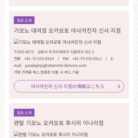
점포 소개
기모노 대여점 오카모토 야사카진자 신사 지점
〒605-0073 교토시 히가시야마구 기온마치 301-1
전화 +81-75-532-0510 / FAX +81-75-532-0511 / E-
mail yasakajinja@okamoto-kimono.com
가장 가까운 버스 정류장 이름: 시 버스 기온
야사카진자 신사 지점の情報はこちら
점포 소개
렌탈 기모노 오카모토 후시미 이나리점