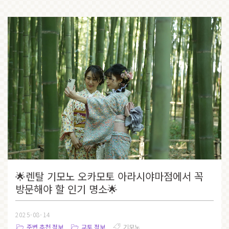
🌟렌탈 기모노 오카모토 아라시야마점에서 꼭
방문해야 할 인기 명소🌟
2025-08-14
주변 추천 정보
교토 정보
기모노