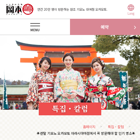
연간 20만 명이 방문하는 원조 기모노 대여점 오카모토.
Lang
예약
MENU
특집・칼럼
홈페이지
특집・칼럼
🌟렌탈 기모노 오카모토 아라시야마점에서 꼭 방문해야 할 인기 명소🌟