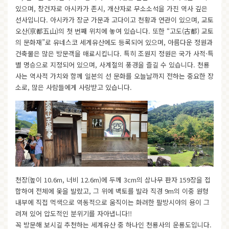
있으며, 창건자로 아시카가 존시, 개산자로 무소소석을 가진 역사 깊은
선사입니다. 아시카가 장군 가문과 고다이고 천황과 연관이 있으며, 교토
오산(京都五山)의 첫 번째 위치에 놓여 있습니다. 또한 “고도(古都) 교토
의 문화재”로 유네스코 세계유산에도 등록되어 있으며, 아름다운 정원과
건축물은 많은 방문객을 매료시킵니다. 특히 조원지 정원은 국가 사적·특
별 명승으로 지정되어 있으며, 사계절의 풍경을 즐길 수 있습니다. 천룡
사는 역사적 가치와 함께 일본의 선 문화를 오늘날까지 전하는 중요한 장
소로, 많은 사람들에게 사랑받고 있습니다.
천장(높이 10.6m, 너비 12.6m)에 두께 3cm의 삼나무 판자 159장을 접
합하여 전체에 옻을 발랐고, 그 위에 백토를 발라 직경 9m의 이중 원형
내부에 직접 먹색으로 역동적으로 움직이는 화려한 팔방시야의 용이 그
려져 있어 압도적인 분위기를 자아냅니다!!
꼭 방문해 보시길 추천하는 세계유산 중 하나인 천룡사의 운룡도입니다.