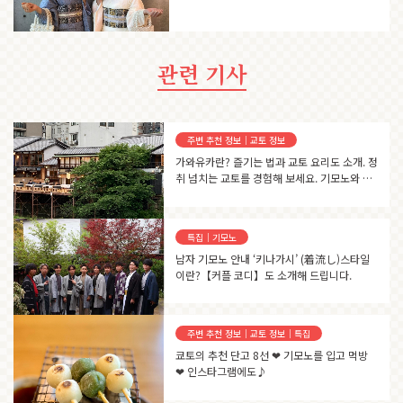
관련 기사
주변 추천 정보｜교토 정보
가와유카란? 즐기는 법과 교토 요리도 소개. 정
취 넘치는 교토를 경험해 보세요. 기모노와 유
카타 렌탈은 교토의 <렌탈 기모노 오카모토>
에서…
특집｜기모노
남자 기모노 안내 ‘키나가시’ (着流し)스타일
이란?【커플 코디】도 소개해 드립니다.
주변 추천 정보｜교토 정보｜특집
쿄토의 추천 단고 8선 ❤ 기모노를 입고 먹방
❤ 인스타그램에도♪