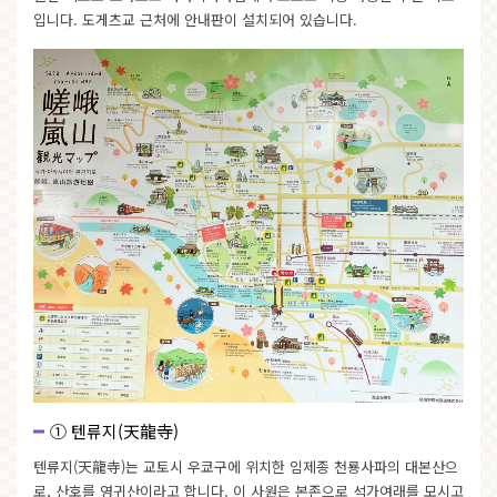
입니다. 도게츠교 근처에 안내판이 설치되어 있습니다.
① 텐류지(天龍寺)
텐류지(天龍寺)는 교토시 우쿄구에 위치한 임제종 천룡사파의 대본산으
로, 산호를 영귀산이라고 합니다. 이 사원은 본존으로 석가여래를 모시고