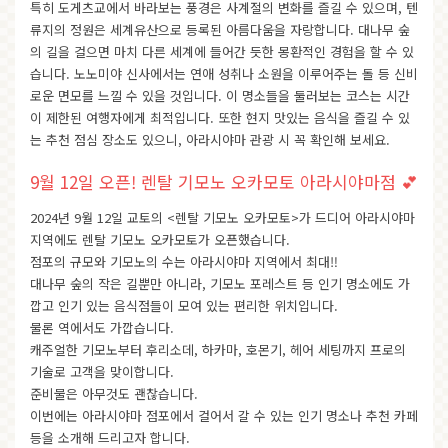
특히 도게츠교에서 바라보는 풍경은 사계절의 변화를 즐길 수 있으며, 텐
류지의 정원은 세계유산으로 등록된 아름다움을 자랑합니다. 대나무 숲
의 길을 걸으면 마치 다른 세계에 들어간 듯한 몽환적인 경험을 할 수 있
습니다. 노노미야 신사에서는 연애 성취나 소원을 이루어주는 돌 등 신비
로운 면모를 느낄 수 있을 것입니다. 이 명소들을 둘러보는 코스는 시간
이 제한된 여행자에게 최적입니다. 또한 현지 맛있는 음식을 즐길 수 있
는 추천 점심 장소도 있으니, 아라시야마 관광 시 꼭 확인해 보세요.
9월 12일 오픈! 렌탈 기모노 오카모토 아라시야마점 💕
2024년 9월 12일 교토의 <렌탈 기모노 오카모토>가 드디어 아라시야마
지역에도 렌탈 기모노 오카모토가 오픈했습니다.
점포의 규모와 기모노의 수는 아라시야마 지역에서 최대‼
대나무 숲의 작은 길뿐만 아니라, 기모노 포레스트 등 인기 명소에도 가
깝고 인기 있는 음식점들이 모여 있는 편리한 위치입니다.
물론 역에서도 가깝습니다.
캐주얼한 기모노부터 후리소데, 하카마, 호몬기, 헤어 세팅까지 프로의
기술로 고객을 맞이합니다.
준비물은 아무것도 괜찮습니다.
이번에는 아라시야마 점포에서 걸어서 갈 수 있는 인기 명소나 추천 카페
등을 소개해 드리고자 합니다.