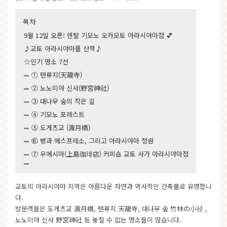
목차
9월 12일 오픈! 렌탈 기모노 오카모토 아라시야마점 💕
♪교토 아라시야마를 산책♪
☆인기 명소 7선
① 텐류지(天龍寺)
② 노노미야 신사(野宮神社)
③ 대나무 숲의 작은 길
④ 기모노 포레스트
⑤ 도게츠교 (渡月橋)
⑥ 빵과 에스프레소, 그리고 아라시야마 정원
⑦ 우에시마(上島珈琲店) 커피숍 교토 사가 아라시야마점
교토의 아라시야마 지역은 아름다운 자연과 역사적인 건축물로 유명합니
다.
방문객들은 도게츠교 渡月橋, 텐류지 天龍寺, 대나무 숲 竹林の小径 ,
노노미야 신사 野宮神社 등 놓칠 수 없는 명소들이 많습니다.